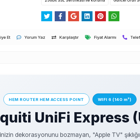
256bit SSL Sertifikası ile koruma
Güncel Ürün S
iye Et
Yorum Yaz
Karşılaştır
Fiyat Alarmı
Telef
HEM ROUTER HEM ACCESS POINT
WIFI 6 (140 m²)
quiti UniFi Express 
sinizin dekorasyonunu bozmayan, "Apple TV" şıklı