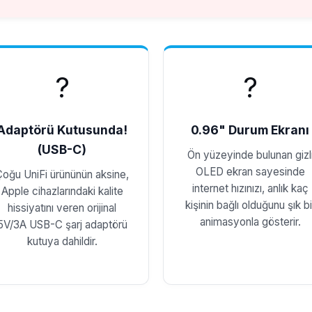
?
?
Adaptörü Kutusunda!
0.96" Durum Ekranı
(USB-C)
Ön yüzeyinde bulunan gizl
OLED ekran sayesinde
Çoğu UniFi ürününün aksine,
internet hızınızı, anlık kaç
Apple cihazlarındaki kalite
kişinin bağlı olduğunu şık bi
hissiyatını veren orijinal
animasyonla gösterir.
5V/3A USB-C şarj adaptörü
kutuya dahildir.