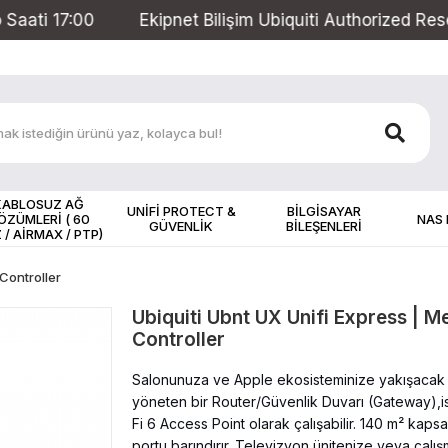
Ekipnet Bilişim Ubiquiti Authorized Reseller Hizmet Ver
KABLOSUZ AĞ
UNİFİ PROTECT &
BİLGİSAYAR
ÖZÜMLERİ ( 60
NAS
GÜVENLİK
BİLEŞENLERİ
 / AİRMAX / PTP)
 Controller
Ubiquiti Ubnt UX Unifi Express | M
Controller
Salonunuza ve Apple ekosisteminize yakışacak za
yöneten bir Router/Güvenlik Duvarı (Gateway),is
Fi 6 Access Point olarak çalışabilir. 140 m² ka
portu barındırır. Televizyon ünitenize veya ça