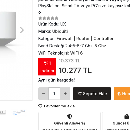
PlayStation, Smart TV veya PC'nize kayıpsız kabl
o
Ürün Kodu:
UX
Marka:
Ubiquiti
Kategori:
Firewall | Router | Controller
Band Desteği 2.4-5-6-7 Ghz:
5 Ghz
WiFi Teknolojisi:
WiFi 6
10.373 TL
%1
10.277 TL
indirim
Aynı gün kargoda!
Sepete Ekle
Hem
Favorilerime ekle
Güvenli Alışveriş
Güncel Ü