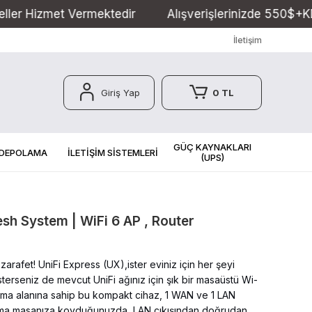
mektedir
Alışverişlerinizde 550$+KDV Kargo Ücretsi
İletişim
Giriş Yap
0 TL
GÜÇ KAYNAKLARI
 DEPOLAMA
İLETİŞİM SİSTEMLERİ
(UPS)
esh System | WiFi 6 AP , Router
rafet! UniFi Express (UX),ister eviniz için her şeyi
terseniz de mevcut UniFi ağınız için şık bir masaüstü Wi-
psama alanına sahip bu kompakt cihaz, 1 WAN ve 1 LAN
lışma masanıza koyduğunuzda, LAN çıkışından doğrudan