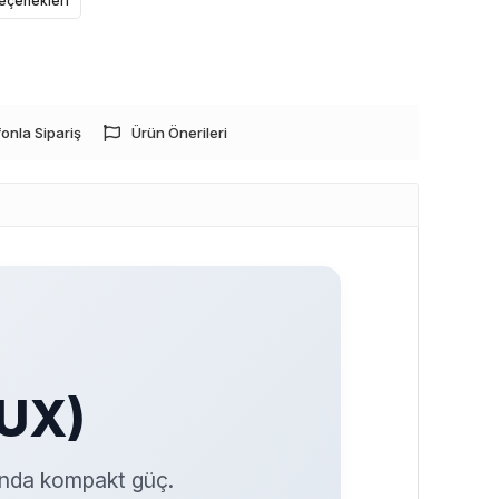
eçenekleri
onla Sipariş
Ürün Önerileri
(UX)
ğında kompakt güç.