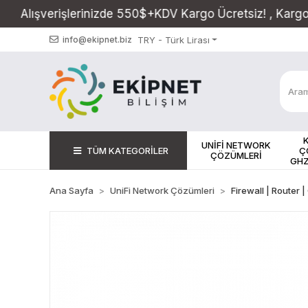
inizde 550$+KDV Kargo Ücretsiz! , Kargo Saati 17:00
TRY - Türk Lirası
info@ekipnet.biz
UNİFİ NETWORK
TÜM KATEGORİLER
Ç
ÇÖZÜMLERİ
GHZ
Ana Sayfa
UniFi Network Çözümleri
Firewall | Router |