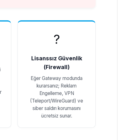
?️
Lisanssız Güvenlik
(Firewall)
i
Eğer Gateway modunda
kurarsanız; Reklam
r
Engelleme, VPN
(Teleport/WireGuard) ve
siber saldırı korumasını
ücretsiz sunar.