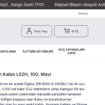
ti 17:00
Ekipnet Bilişim Ubiquiti Authorized Reselle
İletişim
Giriş Yap
0 TL
GÜÇ KAYNAKLARI
 DEPOLAMA
İLETİŞİM SİSTEMLERİ
(UPS)
h Kablo LSZH, 10G, Mavi
 hız bir arada! Digitus (DK-1644-A-030/BL); her iki ucu
, %100 saf bakır (Cu) iletkenlere sahip Kategori 6A ara
apısıyla sistem odasındaki manyetik parazitleri tamamen
rafiğini kayıpsız taşır. Kamu ve kurumsal proje
hip olan bu mavi renkli kablo, Assmann kalitesi ve Ekipne