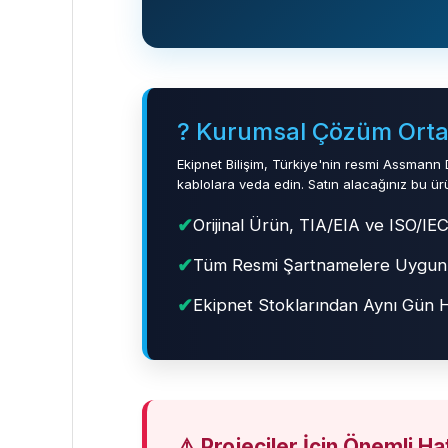
?️ Kurumsal Çözüm Ortağ
Ekipnet Bilişim, Türkiye'nin resmi Assmann 
kablolara veda edin. Satın alacağınız bu ürün
✔
Orijinal Ürün, TIA/EIA ve ISO/I
✔
Tüm Resmi Şartnamelere Uygun L
✔
Ekipnet Stoklarından Aynı Gün Hı
⚠️ Projeciler İçin Önemli H