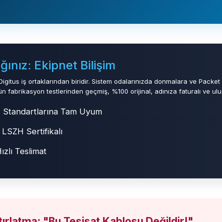
ınız: Ekipnet Bilişim
Digitus iş ortaklarından biridir. Sistem odalarınızda donmalara ve Packet
 fabrikasyon testlerinden geçmiş, %100 orijinal, adınıza faturalı ve ulusl
EC Standartlarına Tam Uyum
SZH Sertifikalı
zlı Teslimat
atırlatma: "Bu Tesisat Kablosu Değildir!"