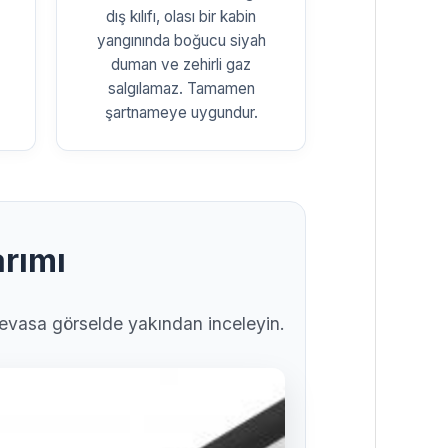
dış kılıfı, olası bir kabin
yangınında boğucu siyah
duman ve zehirli gaz
salgılamaz. Tamamen
şartnameye uygundur.
arımı
i devasa görselde yakından inceleyin.