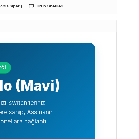
onla Sipariş
Ürün Önerileri
EĞİ
lo (Mavi)
zlı switch'leriniz
llere sahip, Assmann
yonel ara bağlantı