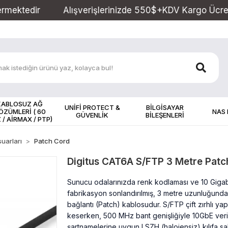
Alışverişlerinizde 550$+KDV Kargo Ücretsiz! , Kargo Saa
KABLOSUZ AĞ
UNİFİ PROTECT &
BİLGİSAYAR
ÖZÜMLERİ ( 60
NAS
GÜVENLİK
BİLEŞENLERİ
 / AİRMAX / PTP)
uarları
Patch Cord
Digitus CAT6A S/FTP 3 Metre Patc
Sunucu odalarınızda renk kodlaması ve 10 Gigabit
fabrikasyon sonlandırılmış, 3 metre uzunluğunda
bağlantı (Patch) kablosudur. S/FTP çift zırhlı y
keserken, 500 MHz bant genişliğiyle 10GbE veri t
şartnamelerine uygun LSZH (halojensiz) kılıfa sa