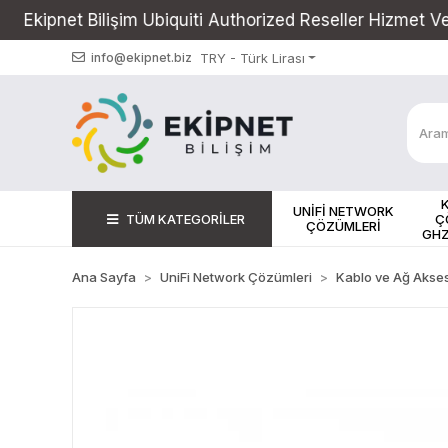
im Ubiquiti Authorized Reseller Hizmet Vermektedir
TRY - Türk Lirası
info@ekipnet.biz
UNİFİ NETWORK
TÜM KATEGORİLER
Ç
ÇÖZÜMLERİ
GHZ
Ana Sayfa
UniFi Network Çözümleri
Kablo ve Ağ Akses