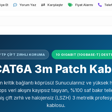
iye Et
Yorum Yaz
Karşılaştır
Fiyat Alarmı
Telef
FTP ÇİFT ZIRHLI KORUMA
10 GIGABIT (10GBASE-T) DEST
CAT6A 3m Patch Kab
n kritik bağlantı köprüsü! Sunucularınız ve yüksek hı
s veri akışını kayıpsız taşıyan, %100 saf bakır te
lmiş çift zırhlı ve halojensiz (LSZH) 3 metrelik profes
kablosu.