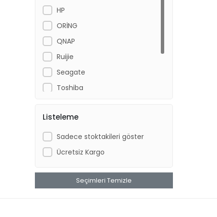
HP
ORİNG
QNAP
Ruijie
Seagate
Toshiba
TP-Link
Listeleme
Ubiquiti
Western Digital
Sadece stoktakileri göster
Ücretsiz Kargo
Seçimleri Temizle