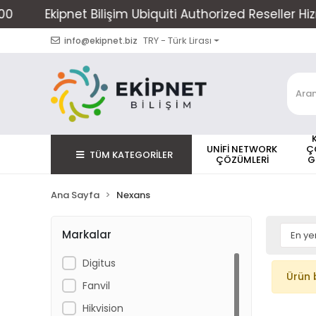
Ekipnet Bilişim Ubiquiti Authorized Reseller Hizme
TRY - Türk Lirası
info@ekipnet.biz
UNİFİ NETWORK
Ç
TÜM KATEGORİLER
ÇÖZÜMLERİ
G
Ana Sayfa
Nexans
Markalar
Digitus
Ürün 
Fanvil
Hikvision