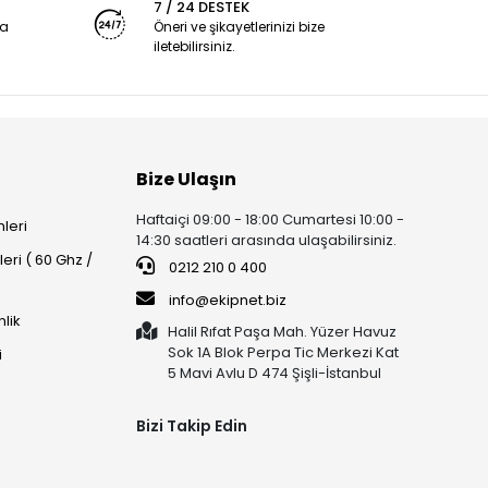
7 / 24 DESTEK
ya
Öneri ve şikayetlerinizi bize
iletebilirsiniz.
Bize Ulaşın
Haftaiçi 09:00 - 18:00 Cumartesi 10:00 -
leri
14:30 saatleri arasında ulaşabilirsiniz.
ri ( 60 Ghz /
0212 210 0 400
info@ekipnet.biz
lik
Halil Rıfat Paşa Mah. Yüzer Havuz
Sok 1A Blok Perpa Tic Merkezi Kat
i
5 Mavi Avlu D 474 Şişli-İstanbul
Bizi Takip Edin