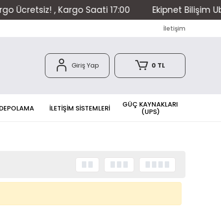
cretsiz! , Kargo Saati 17:00
Ekipnet Bilişim Ubiq
İletişim
Giriş Yap
0 TL
GÜÇ KAYNAKLARI
 DEPOLAMA
İLETİŞİM SİSTEMLERİ
(UPS)