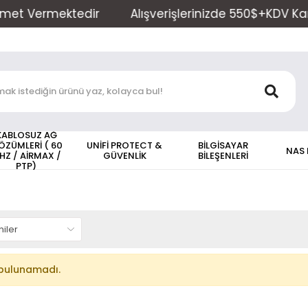
t Vermektedir
Alışverişlerinizde 550$+KDV Kargo Ü
KABLOSUZ AĞ
ÖZÜMLERİ ( 60
UNİFİ PROTECT &
BİLGİSAYAR
NAS
HZ / AİRMAX /
GÜVENLİK
BİLEŞENLERİ
PTP)
bulunamadı.