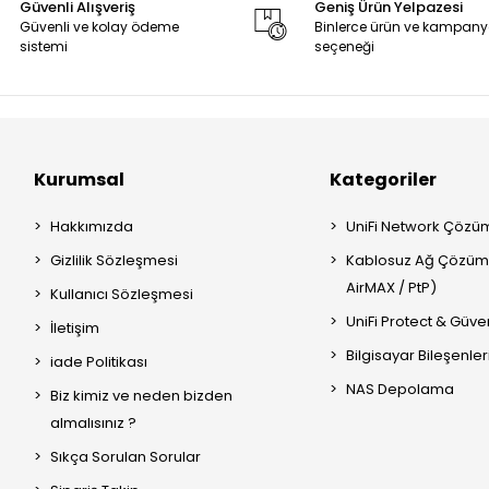
Güvenli Alışveriş
Geniş Ürün Yelpazesi
Güvenli ve kolay ödeme
Binlerce ürün ve kampan
sistemi
seçeneği
Kurumsal
Kategoriler
Hakkımızda
UniFi Network Çözüm
Gizlilik Sözleşmesi
Kablosuz Ağ Çözümle
AirMAX / PtP)
Kullanıcı Sözleşmesi
UniFi Protect & Güven
İletişim
Bilgisayar Bileşenler
iade Politikası
NAS Depolama
Biz kimiz ve neden bizden
almalısınız ?
Sıkça Sorulan Sorular