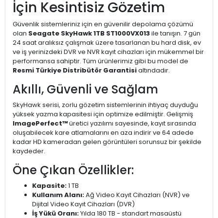
İçin Kesintisiz Gözetim
Güvenlik sistemleriniz için en güvenilir depolama çözümü
olan
Seagate SkyHawk 1TB ST1000VX013
ile tanışın. 7 gün
24 saat aralıksız çalışmak üzere tasarlanan bu hard disk, ev
ve iş yerinizdeki DVR ve NVR kayıt cihazları için mükemmel bir
performansa sahiptir. Tüm ürünlerimiz gibi bu model de
Resmi Türkiye Distribütör Garantisi
altındadır.
Akıllı, Güvenli ve Sağlam
SkyHawk serisi, zorlu gözetim sistemlerinin ihtiyaç duyduğu
yüksek yazma kapasitesi için optimize edilmiştir. Gelişmiş
ImagePerfect™
üretici yazılımı sayesinde, kayıt sırasında
oluşabilecek kare atlamalarını en aza indirir ve 64 adede
kadar HD kameradan gelen görüntüleri sorunsuz bir şekilde
kaydeder.
Öne Çıkan Özellikler:
Kapasite:
1 TB
Kullanım Alanı:
Ağ Video Kayıt Cihazları (NVR) ve
Dijital Video Kayıt Cihazları (DVR)
İş Yükü Oranı:
Yılda 180 TB - standart masaüstü