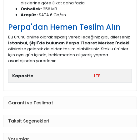
disklerine göre 3 kat daha fazla.
Önbellek:
256 MB
Arayüz:
SATA 6 Gb/sn
Perpa'dan Hemen Teslim Alın
Bu ürünü online olarak sipariş verebileceğiniz gibi, dilerseniz
İstanbul, Şişli'de bulunan Perpa Ticaret Merkezi'ndeki
ofisimize gelerek de elden teslim alabilirsiniz. Stoklu ürünler
için aynı gün içinde, beklemeden alışveriş yapma
avantajından yararlanın.
Kapasite
1 TB
Garanti ve Teslimat
Taksit Seçenekleri
Yorumlar