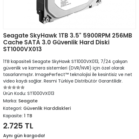
Seagate SkyHawk 1TB 3.5" 5900RPM 256MB
Cache SATA 3.0 Güvenlik Hard Diski
ST1000VX013
1TB kapasiteli Seagate SkyHawk ST1000VX013, 7/24 çalışan
güvenlik ve kamera sistemleri (DVR/NVR) için özel olarak
tasarlanmıştır. ImagePerfect™ teknolojisi ile kesintisiz ve net
video kaydı sağlar. Resmi Türkiye Distribütör Garantilidir.
Ürün Kodu:
ST1000VX013
Marka:
Seagate
Kategori:
Güvenlik Harddiskleri
Kapasite:
1 TB
2.725 TL
Aynı gün kargoda!