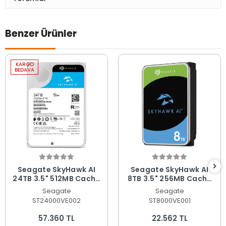
Benzer Ürünler
KARGO
BEDAVA
Seagate SkyHawk AI
Seagate SkyHawk AI
24TB 3.5" 512MB Cache
8TB 3.5" 256MB Cache
SATA 3.0 Yapay Zeka
SATA 3.0 Yapay Zeka
Seagate
Seagate
Güvenlik Diski
Destekli Güvenlik Diski
ST24000VE002
ST8000VE001
ST24000VE002
ST8000VE001
57.360 TL
22.562 TL