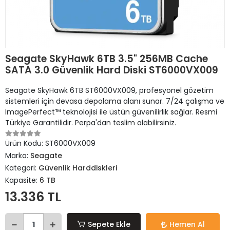
Seagate SkyHawk 6TB 3.5" 256MB Cache
SATA 3.0 Güvenlik Hard Diski ST6000VX009
Seagate SkyHawk 6TB ST6000VX009, profesyonel gözetim
sistemleri için devasa depolama alanı sunar. 7/24 çalışma ve
ImagePerfect™ teknolojisi ile üstün güvenilirlik sağlar. Resmi
Türkiye Garantilidir. Perpa'dan teslim alabilirsiniz.
Ürün Kodu:
ST6000VX009
Marka:
Seagate
Kategori:
Güvenlik Harddiskleri
Kapasite:
6 TB
13.336 TL
Sepete Ekle
Hemen Al