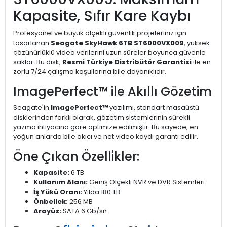
Kapasite, Sıfır Kare Kaybı
Profesyonel ve büyük ölçekli güvenlik projeleriniz için
tasarlanan
Seagate SkyHawk 6TB ST6000VX009
, yüksek
çözünürlüklü video verilerini uzun süreler boyunca güvenle
saklar. Bu disk,
Resmi Türkiye Distribütör Garantisi
ile en
zorlu 7/24 çalışma koşullarına bile dayanıklıdır.
ImagePerfect™ ile Akıllı Gözetim
Seagate'in
ImagePerfect™
yazılımı, standart masaüstü
disklerinden farklı olarak, gözetim sistemlerinin sürekli
yazma ihtiyacına göre optimize edilmiştir. Bu sayede, en
yoğun anlarda bile akıcı ve net video kaydı garanti edilir.
Öne Çıkan Özellikler:
Kapasite:
6 TB
Kullanım Alanı:
Geniş Ölçekli NVR ve DVR Sistemleri
İş Yükü Oranı:
Yılda 180 TB
Önbellek:
256 MB
Arayüz:
SATA 6 Gb/sn