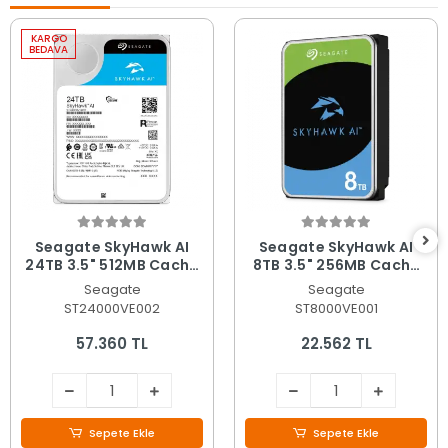
KARGO
BEDAVA
Seagate SkyHawk AI
Seagate SkyHawk AI
24TB 3.5" 512MB Cache
8TB 3.5" 256MB Cache
SATA 3.0 Yapay Zeka
SATA 3.0 Yapay Zeka
Seagate
Seagate
Güvenlik Diski
Destekli Güvenlik Diski
ST24000VE002
ST8000VE001
ST24000VE002
ST8000VE001
57.360 TL
22.562 TL
Sepete Ekle
Sepete Ekle