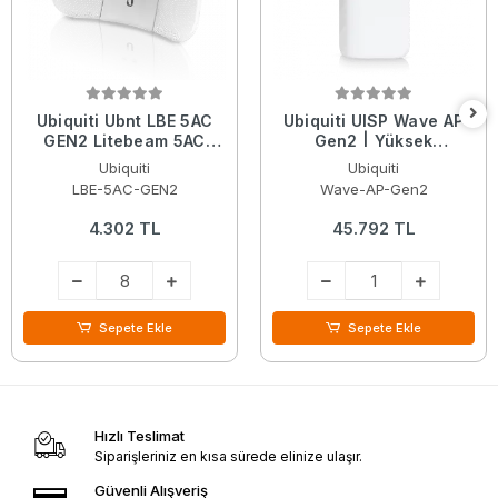
Ubiquiti Ubnt LBE 5AC
Ubiquiti UISP Wave AP
GEN2 Litebeam 5AC
Gen2 | Yüksek
Gen2 5GHz 23DBI
Kapasiteli 60 GHz| 5
Ubiquiti
Ubiquiti
Access Point Anten
Ghz Yedekli | PtMP
LBE-5AC-GEN2
Wave-AP-Gen2
BaseStation
4.302 TL
45.792 TL
Sepete Ekle
Sepete Ekle
Hızlı Teslimat
Siparişleriniz en kısa sürede elinize ulaşır.
Güvenli Alışveriş