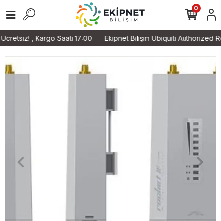
0
tsiz! , Kargo Saati 17:00
Ekipnet Bilişim Ubiquiti Authorized Rese