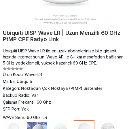
Ubiquiti UISP Wave LR | Uzun Menzilli 60 GHz
PtMP CPE Radyo Link
Ubiquiti UISP Wave LR ile en uzak abonelerinize bile gigabit
hızında internet sunun. Wave AP ile 8+ km mesafeden bağlanan,
5 GHz yedeklemeli, yüksek kazançlı 60 GHz CPE.
Ürün Kodu:
Wave-LR
Marka:
Ubiquiti
Kategori:
Noktadan Çok Noktaya (PtMP) Sistemler
Backup Radio:
Var
Çalışma Frekansı:
60 Ghz
SFP Port:
Yok
WAVE Serisi 60 Ghz: LR