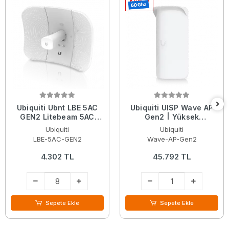
KARGO
BEDAVA
Ubiquiti Ubnt LBE 5AC
Ubiquiti UISP Wave AP
GEN2 Litebeam 5AC
Gen2 | Yüksek
Gen2 5GHz 23DBI
Kapasiteli 60 GHz| 5
Ubiquiti
Ubiquiti
Access Point Anten
Ghz Yedekli | PtMP
LBE-5AC-GEN2
Wave-AP-Gen2
BaseStation
4.302 TL
45.792 TL
Sepete Ekle
Sepete Ekle