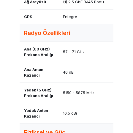
Ağ Arayüzü
(1) 2.5 GbE RJ45 Portu
GPS
Entegre
Radyo Özellikleri
Ana (60 GHz)
57 - 71 GHz
Frekans Aralığı
Ana Anten
46 dBi
Kazancı
Yedek (5 GHz)
5150 - 5875 MHz
Frekans Aralığı
Yedek Anten
16.5 dBi
Kazancı
Fiziksel ve Güç