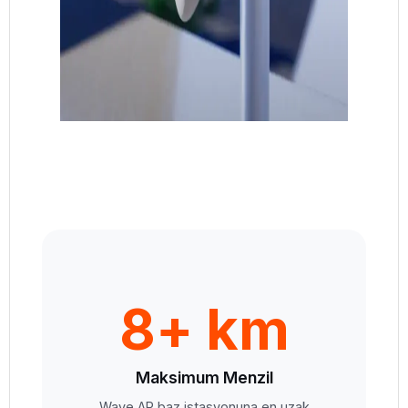
8+ km
Maksimum Menzil
Wave AP baz istasyonuna en uzak