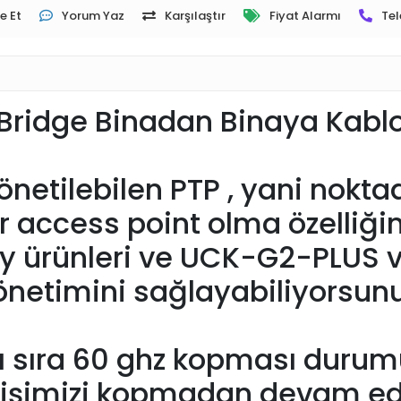
e Et
Yorum Yaz
Karşılaştır
Fiyat Alarmı
Tel
 Bridge Binadan Binaya Kabl
yönetilebilen PTP , yani nok
 access point olma özelliğin
y ürünleri ve UCK-G2-PLUS v
önetimini sağlayabiliyorsunu
 sıra 60 ghz kopması durum
etişimizi kopmadan devam ed