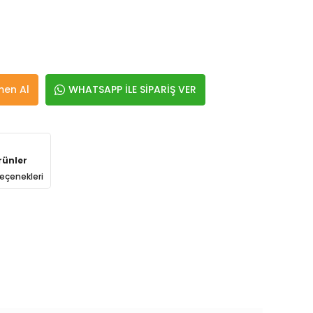
en Al
WHATSAPP İLE SİPARİŞ VER
rünler
eçenekleri