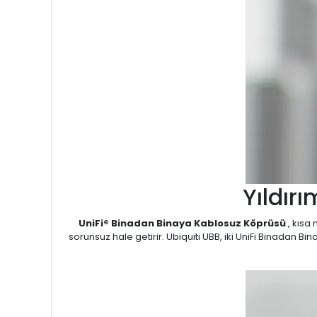
Yıldır
UniFi® Binadan Binaya Kablosuz Köprüsü
, kısa 
sorunsuz hale getirir. Ubiquiti UBB, iki UniFi Binadan Bi