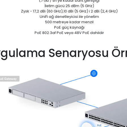
1,7 Gb / sn'ye kadar bant genişliği
İletim gücü 25 dBm (5 GHz)
Zysk - 17,2 dBi (60 GHz),10 dBi (5 GHz) i 2 dBi (2,4 GHz)
UniFi ağ denetleyicisi ile yönetim
500 metreye kadar menzil
PoE güç kaynağı
PoE 802.3af PoE veya 48V PoE dahildir
gulama Senaryosu Ör