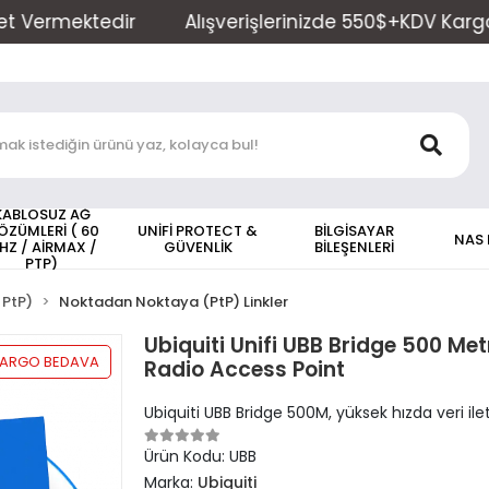
Alışverişlerinizde 550$+KDV Kargo Ücretsiz! , Kargo Saa
KABLOSUZ AĞ
ÖZÜMLERİ ( 60
UNİFİ PROTECT &
BİLGİSAYAR
NAS
HZ / AİRMAX /
GÜVENLİK
BİLEŞENLERİ
PTP)
 PtP)
Noktadan Noktaya (PtP) Linkler
Ubiquiti Unifi UBB Bridge 500 Met
ARGO BEDAVA
Radio Access Point
Ubiquiti UBB Bridge 500M, yüksek hızda veri 
Ürün Kodu:
UBB
Marka:
Ubiquiti