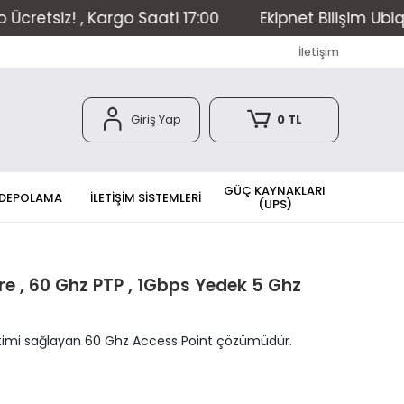
ti 17:00
Ekipnet Bilişim Ubiquiti Authorized Rese
İletişim
Giriş Yap
0 TL
GÜÇ KAYNAKLARI
 DEPOLAMA
İLETİŞİM SİSTEMLERİ
(UPS)
re , 60 Ghz PTP , 1Gbps Yedek 5 Ghz
iletimi sağlayan 60 Ghz Access Point çözümüdür.