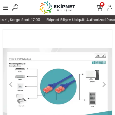
0
z! , Kargo Saati 17:00
Ekipnet Bilişim Ubiquiti Authorized Rese