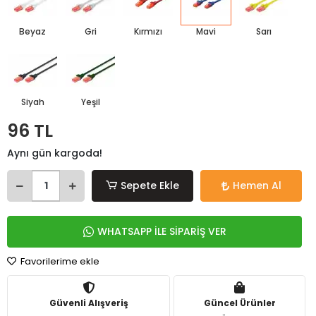
Beyaz
Gri
Kırmızı
Mavi
Sarı
Siyah
Yeşil
96 TL
Aynı gün kargoda!
Sepete Ekle
Hemen Al
WHATSAPP İLE SİPARİŞ VER
Favorilerime ekle
Güvenli Alışveriş
Güncel Ürünler