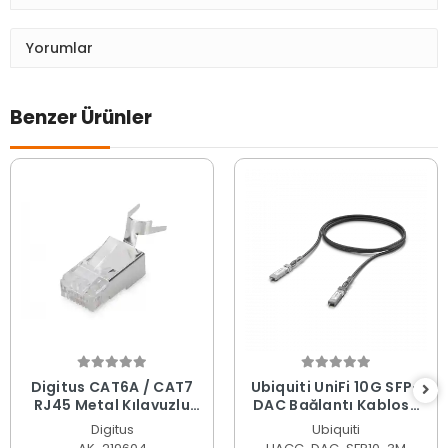
Yorumlar
Benzer Ürünler
Digitus CAT6A / CAT7
Ubiquiti UniFi 10G SFP+
RJ45 Metal Kılavuzlu
DAC Bağlantı Kablosu
Pass-Through
Siyah - 3 Metre UACC-
Digitus
Ubiquiti
Konnektör (AK-219604)
DAC-SFP10-3M