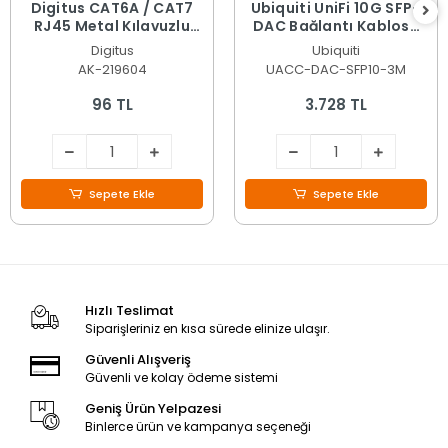
Digitus CAT6A / CAT7
Ubiquiti UniFi 10G SFP+
RJ45 Metal Kılavuzlu
DAC Bağlantı Kablosu
Pass-Through
Siyah - 3 Metre UACC-
Digitus
Ubiquiti
Konnektör (AK-219604)
DAC-SFP10-3M
AK-219604
UACC-DAC-SFP10-3M
96 TL
3.728 TL
Sepete Ekle
Sepete Ekle
Hızlı Teslimat
Siparişleriniz en kısa sürede elinize ulaşır.
Güvenli Alışveriş
Güvenli ve kolay ödeme sistemi
Geniş Ürün Yelpazesi
Binlerce ürün ve kampanya seçeneği