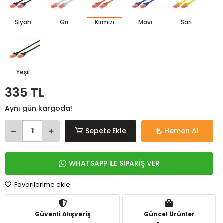
Siyah
Gri
Kırmızı
Mavi
Sarı
Yeşil
335 TL
Aynı gün kargoda!
Sepete Ekle
Hemen Al
WHATSAPP İLE SİPARİŞ VER
Favorilerime ekle
Güvenli Alışveriş
Güncel Ürünler