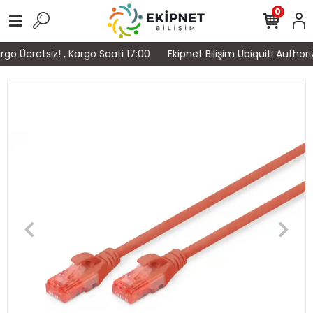
0
o Ücretsiz! , Kargo Saati 17:00
Ekipnet Bilişim Ubiquiti Authori