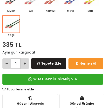
Siyah
Gri
Kırmızı
Mavi
Sarı
Yeşil
335 TL
Aynı gün kargoda!
Sepete Ekle
Hemen Al
WHATSAPP İLE SİPARİŞ VER
Favorilerime ekle
Güvenli Alışveriş
Güncel Ürünler