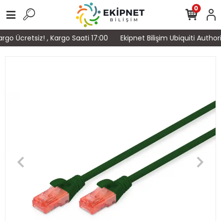
0
go Ücretsiz! , Kargo Saati 17:00
Ekipnet Bilişim Ubiquiti Author