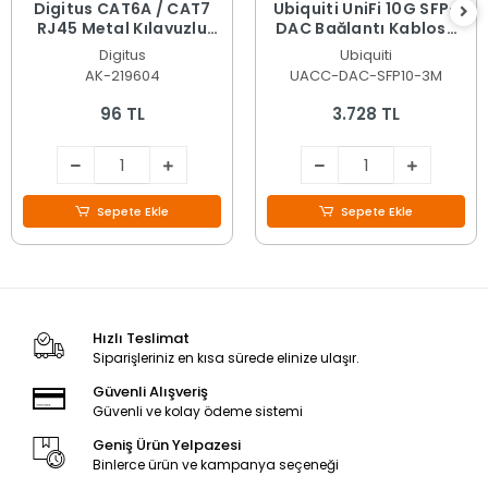
Digitus CAT6A / CAT7
Ubiquiti UniFi 10G SFP+
RJ45 Metal Kılavuzlu
DAC Bağlantı Kablosu
Pass-Through
Siyah - 3 Metre UACC-
Digitus
Ubiquiti
Konnektör (AK-219604)
DAC-SFP10-3M
AK-219604
UACC-DAC-SFP10-3M
96 TL
3.728 TL
Sepete Ekle
Sepete Ekle
Hızlı Teslimat
Siparişleriniz en kısa sürede elinize ulaşır.
Güvenli Alışveriş
Güvenli ve kolay ödeme sistemi
Geniş Ürün Yelpazesi
Binlerce ürün ve kampanya seçeneği