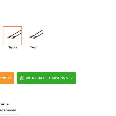
Siyah
Yeşil
en Al
WHATSAPP İLE SİPARİŞ VER
rünler
eçenekleri