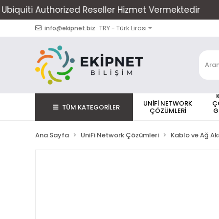
ti Authorized Reseller Hizmet Vermektedir
Alışver
TRY - Türk Lirası
info@ekipnet.biz
UNİFİ NETWORK
Ç
TÜM KATEGORİLER
ÇÖZÜMLERİ
G
Ana Sayfa
UniFi Network Çözümleri
Kablo ve Ağ Ak