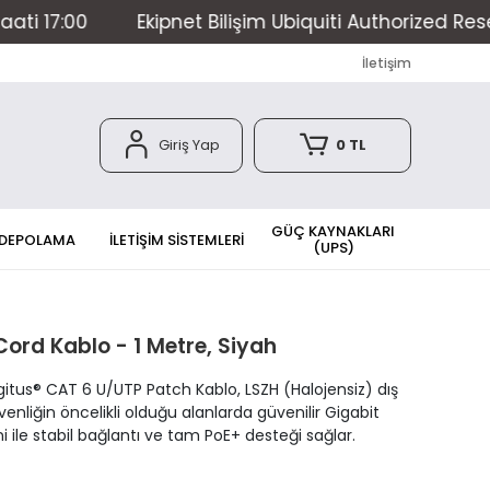
00
Ekipnet Bilişim Ubiquiti Authorized Reseller H
İletişim
Giriş Yap
0 TL
GÜÇ KAYNAKLARI
 DEPOLAMA
İLETİŞİM SİSTEMLERİ
(UPS)
ord Kablo - 1 Metre, Siyah
Digitus® CAT 6 U/UTP Patch Kablo, LSZH (Halojensiz) dış
üvenliğin öncelikli olduğu alanlarda güvenilir Gigabit
i ile stabil bağlantı ve tam PoE+ desteği sağlar.