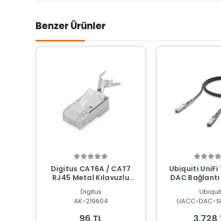
Benzer Ürünler
Digitus CAT6A / CAT7
Ubiquiti UniFi
RJ45 Metal Kılavuzlu
DAC Bağlantı
Pass-Through Konnektör
Siyah - 3 Me
Digitus
Ubiquit
(AK-219604)
DAC-SFP1
AK-219604
UACC-DAC-S
96 TL
3.728 