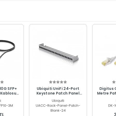
 10G SFP+
Ubiquiti UniFi 24-Port
Digitus 
 Kablosu
Keystone Patch Panel
Metre Pat
tre UACC-
Tüm Markalarla Uyumlu
AWG 26/
i
Ubiquiti
0-3M
UACC-Rack-Panel-Patch-
FP10-3M
UACC-Rack-Panel-Patch-
DK-
Blank-24
Blank-24
TL