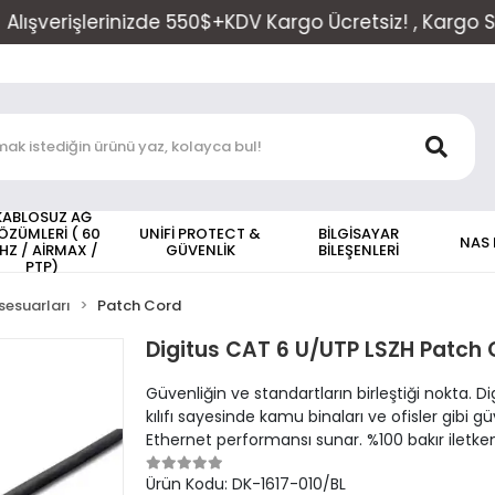
işlerinizde 550$+KDV Kargo Ücretsiz! , Kargo Saati 17:
KABLOSUZ AĞ
ÖZÜMLERİ ( 60
UNİFİ PROTECT &
BİLGİSAYAR
NAS
HZ / AİRMAX /
GÜVENLİK
BİLEŞENLERİ
PTP)
sesuarları
Patch Cord
Digitus CAT 6 U/UTP LSZH Patch C
Güvenliğin ve standartların birleştiği nokta. 
kılıfı sayesinde kamu binaları ve ofisler gibi g
Ethernet performansı sunar. %100 bakır iletken
Ürün Kodu:
DK-1617-010/BL