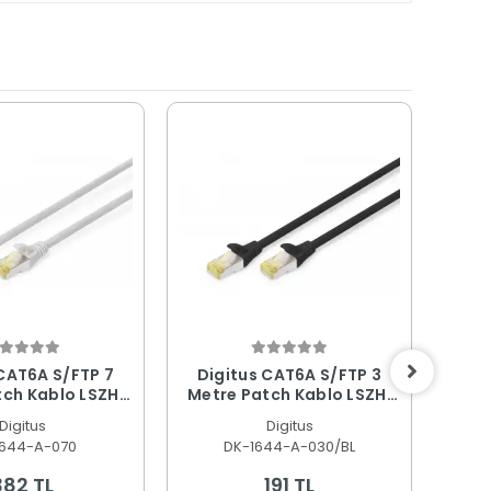
CAT6A S/FTP 7
Digitus CAT6A S/FTP 3
Ubi
ch Kablo LSZH,
Metre Patch Kablo LSZH,
SFP
7, 10GbE Gri
10G, Mavi
0.15
Digitus
Digitus
1644-A-070
DK-1644-A-030/BL
UAC
382 TL
191 TL