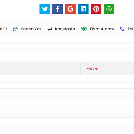
e Et
Yorum Yaz
Karşılaştır
Fiyat Alarmı
Tel
1 Metre