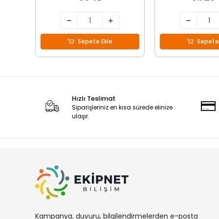
Sepete Ekle
Sepete
Hızlı Teslimat
Siparişleriniz en kısa sürede elinize
ulaşır.
Kampanya, duyuru, bilgilendirmelerden e-posta