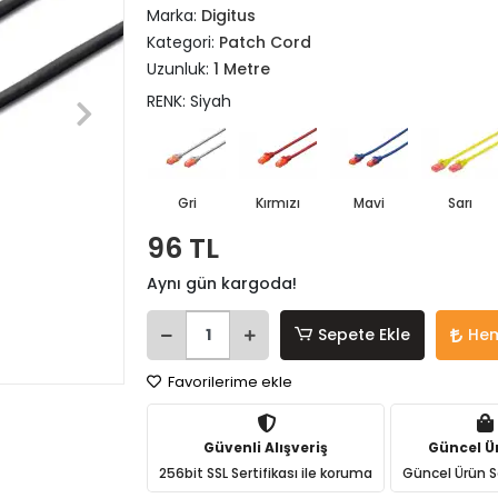
Marka:
Digitus
Kategori:
Patch Cord
Uzunluk:
1 Metre
RENK: Siyah
Gri
Kırmızı
Mavi
Sarı
96 TL
Aynı gün kargoda!
Sepete Ekle
Hem
Favorilerime ekle
Güvenli Alışveriş
Güncel Ü
256bit SSL Sertifikası ile koruma
Güncel Ürün S