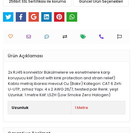
256bit SSL Sertifikası ile koruma
Güncel Ürün Seçenekleri
Ürün Açıklaması
2x RJ45 konnektör Bükülmelere ve esnetmelere karşı
koruyucu kılıf (boot with kink protection and strain relief)
Kablo metraj ibaresi mevcut Cu (Bakır) Kategori: CAT 6 Zırh:
U-UTP, zırhsız Yapı: 4 x 2 AWG 26/7, twisted pair Renk: yeşil
Uzunluk: 1 metre Kılıf: LSZH (Low Smoke Zero Halogen)
Uzunluk
1 Metre