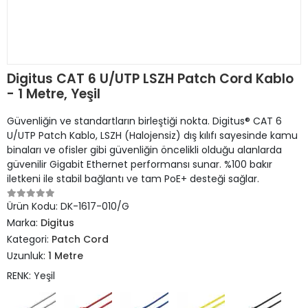
Digitus CAT 6 U/UTP LSZH Patch Cord Kablo
- 1 Metre, Yeşil
Güvenliğin ve standartların birleştiği nokta. Digitus® CAT 6
U/UTP Patch Kablo, LSZH (Halojensiz) dış kılıfı sayesinde kamu
binaları ve ofisler gibi güvenliğin öncelikli olduğu alanlarda
güvenilir Gigabit Ethernet performansı sunar. %100 bakır
iletkeni ile stabil bağlantı ve tam PoE+ desteği sağlar.
Ürün Kodu:
DK-1617-010/G
Marka:
Digitus
Kategori:
Patch Cord
Uzunluk:
1 Metre
RENK: Yeşil