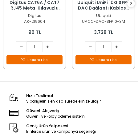
Digitus CAT6A / CAT7
Ubiquiti UniFi 10G SFP+
RJ45 Metal Kılavuzlu
DAC Bağlantı Kablosu
Pass-Through
Siyah - 3 Metre UACC-
Digitus
Ubiquiti
Konnektör (AK-219604)
DAC-SFP10-3M
AK-219604
UACC-DAC-SFP10-3M
96 TL
3.728 TL
Sepete Ekle
Sepete Ekle
Hızlı Teslimat
Siparişleriniz en kısa sürede elinize ulaşır.
Güvenli Alışveriş
Güvenli ve kolay ödeme sistemi
Geniş Ürün Yelpazesi
Binlerce ürün ve kampanya seçeneği