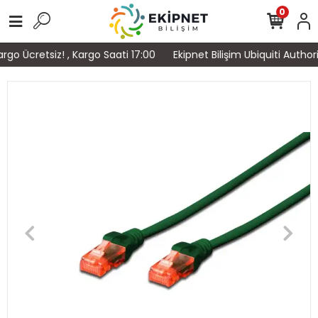
0
go Ücretsiz! , Kargo Saati 17:00
Ekipnet Bilişim Ubiquiti Author